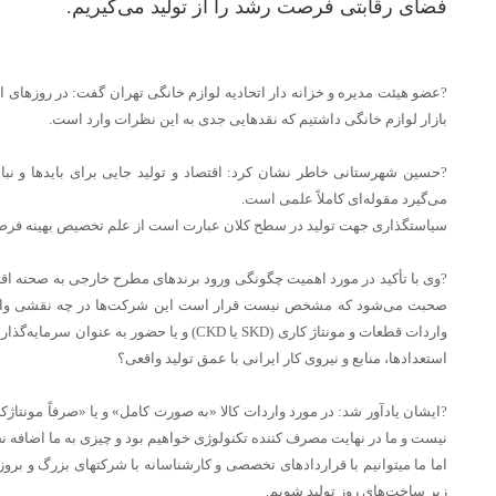
فضای رقابتی فرصت رشد را از تولید می‌گیریم.
?عضو هیئت مدیره و خزانه دار اتحادیه لوازم خانگی تهران گفت: در روزهای 
بازار لوازم خانگی داشتیم که نقدهایی جدی به این نظرات وارد است.
?حسین شهرستانی خاطر نشان کرد: اقتصاد و تولید جایی برای بایدها و نبای
می‌گیرد مقوله‌ای کاملاً علمی است.
سیاستگذاری جهت تولید در سطح کلان عبارت است از علم تخصیص بهینه فرصتها، 
?وی با تأکید در مورد اهمیت چگونگی ورود برندهای مطرح خارجی به صحنه اقت
واردات قطعات و مونتاژ کاری (SKD یا CKD) و یا حض
استعداد‌ها، منابع و نیروی کار ایرانی با عمق تولید واقعی؟
?ایشان یادآور شد: در مورد واردات کالا «به صورت کامل» و یا «صرفاً مونتاژ‌ک
نیست و ما در نهایت مصرف کننده تکنولوژی خواهیم بود و چیزی به ما اضافه ن
اما ما میتوانیم با قراردادهای تخصصی و کارشناسانه با شرکتهای بزرگ و بروز
زیر ساخت‌های روز تولید شویم.