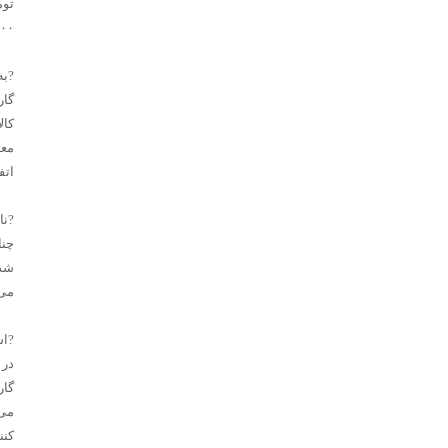
۴۰۰هزار تومان می
?به
گار
کال
معت
اتف
?نا
چنا
شد 
می‌
?اس
در 
گار
می‌
کنن