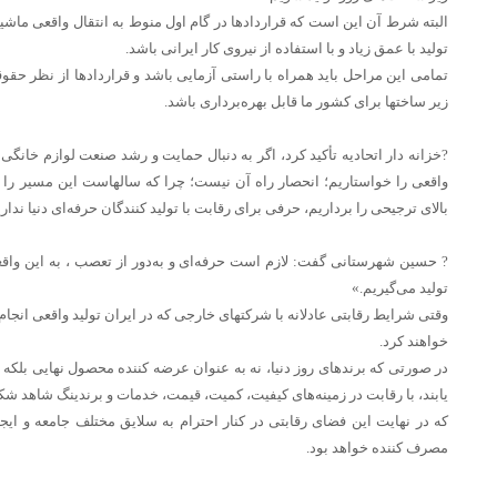
البته شرط آن این است که قرارداد‌ها در گام اول منوط به انتقال واقعی م
تولید با عمق زیاد و با استفاده از نیروی کار ایرانی باشد.
تمامی این مراحل باید همراه با راستی آزمایی باشد و قرارداد‌ها از نظر ح
زیر ساختها برای کشور ما قابل بهره‌برداری باشد.
?خزانه دار اتحادیه تأکید کرد، اگر به دنبال حمایت و رشد صنعت لوازم خانگی ه
واقعی را خواستاریم؛ انحصار راه آن نیست؛ چرا که سالهاست این مسیر را در
بالای ترجیحی را برداریم، حرفی برای رقابت با تولید کنندگان حرفه‌ای دنیا نداری
? حسین شهرستانی گفت: لازم است حرفه‌ای و به‌دور از تعصب ، به این واقع
تولید می‌گیریم.»
وقتی شرایط رقابتی عادلانه با شرکتهای خارجی که در ایران تولید واقعی انجا
خواهند کرد.
در صورتی که برندهای روز دنیا، نه به عنوان عرضه کننده محصول نهایی بلکه 
یابند، با رقابت در زمینه‌های کیفیت، کمیت، قیمت، خدمات و برندینگ شاهد شکو
که در نهایت این فضای رقابتی در کنار احترام به سلایق مختلف جامعه و ایجا
مصرف کننده خواهد بود.