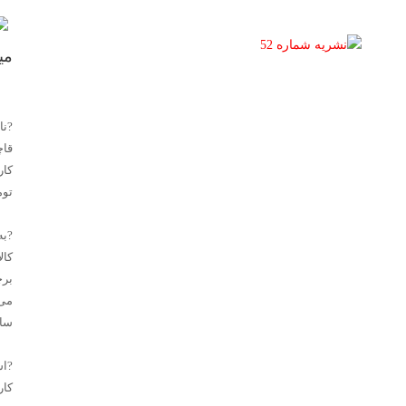
می
?نا
قاچ
توم
?به
کال
برچ
می‌
ساز
?اس