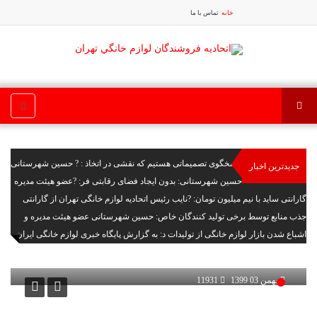
خانه
تماس با ما
پاسخگوی تصمیماتی هستیم که نقشی در اتخاذ
: ? حسین شهرستانی
جدیدترین اخبار
با انتقاد از ایجاد شورای سیاستگذار
حسین شهرستانی: بدون ایجاد فضای رقابتی فر
: ?عضو هیئت مدیره
و خزانه دار اتحادیه لوازم خانگی ته
گارانتی ساید با نیم میلیون تومان
: ?نایب رئیس اتحادیه لوازم خانگی تهران از گارانتی
شد
جذب منابع توسط برخی تولید کنندگان خاص
: حسین شهرستانی عضو هیئت مدیره و
خزانه دار اتحادیه ل
اشباع شدن بازار لوازم خانگی از تولیدات د
: به گزارش پایگاه خبری لوازم خانگی ایران
«ال کا ایرا
تبلیغات
بهمن 03 1399
11931