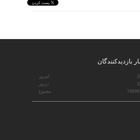
ار بازدیدکنندگان
2
امروز
3
دیروز
19898
مجموع