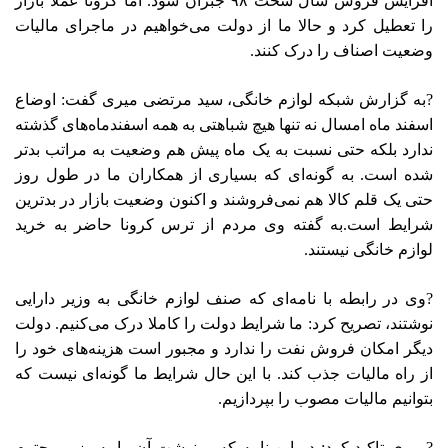
افزایش فروش سال سخت ۹۸ جبران شود. اما کرونا عملا بازار
را تعطیل کرد و حالا ما از دولت می‌خواهیم در ماجرای مالیات
وضعیت اصناف را درک کنند.
?به گزارش شبکه لوازم خانگی، سید مرتضی میری گفت: اوضاع
اسفند ماه امسال نه تنها هیچ شباهتی به همه اسفندماه‌های گذشته
ندارد بلکه حتی نسبت به یک ماه پیش هم وضعیت به مراتب بدتر
شده است. به گونه‌ای که بسیاری از همکاران ما در طول روز
حتی یک قلم کالا هم نمی‌فروشند و اکنون وضعیت بازار در بدترین
شرایط است.به گفته وی مردم از ترس کرونا حاضر به خرید
لوازم خانگی نیستند.
?وی در رابطه با نامه‌ای که صنف لوازم خانگی به وزیر دارایی
نوشتند، تصریح کرد: ما شرایط دولت را کاملا درک می‌کنیم. دولت
دیگر امکان فروش نفت را ندارد و مجبور است هزینه‌های خود را
از راه مالیات جذب کند. با این حال شرایط ما گونه‌ای نیست که
بتوانیم مالیات مصوب را بپردازیم.
?میری تاکید کرد: در این نامه که رونوشت آن را به وزیر محترم