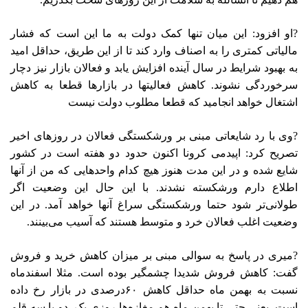
?او افزود: این میان تنها کمک دولت به ما این است که فشار
مالیاتی کمتری را به اصناف وارد کند تا از این طریق، حداقل امید
به بهبود شرایط در سال آینده افزایش یابد و فعالان بازار نیز دچار
سرخوردگی نشوند. کاهش فعالیتها در بازارها قطعا به کاهش
اشتغال خواهد انجامید که قطعا مطلوب دولت نیست
?وی با رد شایعاتی مبنی بر ورشکستگی فعالان در روزهای اخیر
تصریح کرد: اپیدمی کرونا اکنون حدود دو هفته است در کشور
شایع شده و در این مدت هنوز هیچ کدام واحدهایی که من از آنها
اطلاع دارم ورشکسته نشدند. با این حال این وضعیت اگر
طولانی‌تر شود حتما ورشکستگی سراغ آنها خواهد آمد. در این
وضعیت اغلب فعالان خرد و متوسط هستند که آسیب می‌بینند.
?میری در پاسخ به سوالی مبنی بر میزان کاهش خرید و فروش
گفت: کاهش فروش شدیدا چشمگیر بوده است. مثلا اسفندماه
نسبت به بهمن ماه حداقل کاهش ۶۰درصدی در بازار رخ داده
است. یعنی حتی تا بهمن ماه هم مغازه‌ها روزی یک، دو یا سه قلم