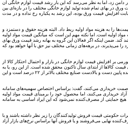
 دامن زد، اما به نظر می‌رسد که این بار رشد قیمت لوازم خانگی آن
 ورق در بهای تمام شده تولید لوازم خانگی مختلف را در بازه‌ای بین
د بابت افزایش قیمت ورق بوده، این رشد به یکباره رخ نداده و در مدت
ت‌ها را به هزینه مواد اولیه ربط داد. البته هزینه حقوق و دستمزد و
 مواد اولیه است. اما نکته مهم این است که میانگین قیمت مواد اولیه
ت فروش نیز همزمان به همین میزان رشد کند. ضمن اینکه اگر فعالان این گروه به بهانه رشد قیمت ورق بهای
را می‌پذیرند، در برهه‌های زمانی مختلف نیز حق با آنها خواهد بود که
ورمی بر افزایش قیمت لوازم خانگی در بازار و احتمال احتکار کالا از
لام کرده که این میزان تورم در سطح عمومی قیمت کالاها از ابتدای سال تاکنون محقق شده است. از این رو، یا به
نظر می‌رسد نحوه محاسبه این نرخ اشتباه است و یا تولیدکننده انتظاری خلاف واقع دارد. اما آنطور که ارزیابی می‌شود تورم انتظاری تولیدکننده پایین دست و بالادست صنایع مختلف بالاتر از ۲۲ درصد است و این
ارت صمت خریداری می‌کنند، گفت: براساس اختصاص سهمیه‌های سامانه
آزاد خریداری می‌کنند، اما محصول خود را برمبنای قیمت مواد اولیه
 هیچ حمایتی از مصرف‌کننده نمی‌شود که این ایراد اساسی به سامانه
رات حکومتی قیمت فروش تولیدکنندگان را زیر نظر داشته باشند و با
ف‌کننده نهایی می‌فروشند و یا فروش آنها براساس نرخ‌های بازار آزاد