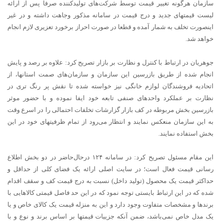
سازمان هرگونه تغییر قیمت توسط شرکت‌های تولیدکننده صرفا پس از ارائه
لیست قیمتهای جدید و درج قیمت در سامانه مذکور وجاهت داشته و در غیر
اینصورت تخلف به شمار آمده و قطعا در صورت احراز برخورد تعزیری لازم انجام
خواهد شد.
جوهریان در ارتباط با کنترل و نظارت بر بازار تصریح کرد: علاوه بر رصد و پایش
انجام شده از طریق بازرسین این سازمان و سازمان‌های صمت استانها، از
اتحادیه فروشندگان لوازم خانگی نیز خواسته شده تا نقش پر رنگ تری در
نظارت بر عملکرد واحدهای صنفی تابعه خود ایفا نموده و با حضور موثر
بازرسین بخش مربوطه در کف بازار گزارشات تخلفات احتمالی را در اسرع وقت
به این سازمان منعکس نمایند و انتظار می‌رود از تمام ظرفیتهای خود در این
بخش استفاده نمایند.
این مقام مسئول تصریح کرد: در سامانه ۱۲۴ درحال‌حاضر در دو بخش اطلاع
رسانی قیمت فعال است؛ در سایت اصلی ارائه یک فضای کلی از حداقل و
حداکثر قیمت یک محصول (تولید داخل) نسبت به درج قیمت کف و سقف اقدام
شده که در این ارتباط بایستی توجه نمود که در این حد فاصل قیمتی کالاهایی با
برندها و مشخصات متفاوت وجود دارد و این به منزله قیمت یک کالای خاص و یا
یک مدل خاص نمی‌باشد، ضمن آنکه جزییات قیمتها بر اساس برند و نوع و با